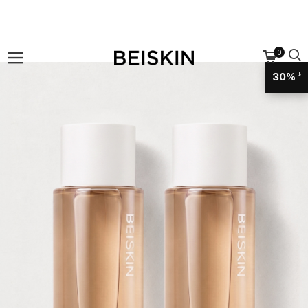
0
30%