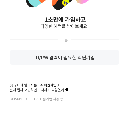
비밀번호
영문 대소문자/숫자/특수문자를 혼용하여 2종류 10~16자 또는 3종류
8~16자 입력
비밀번호확인
이메일
ID/PW 입력이 필요한 회원가입
생년월일
생년
월
일
휴대폰번호
첫 구매가 빨라지는
1초 회원가입
⚡️
살까 말까 고민하던 고객까지 막힘없이
BEISKIN도 이미
1초 회원가입
사용 중
만 14세 이상입니다. (필수)
* 회원가입에 필요한 최소한의 정보만 입력 받음으로써 개인정보 수집을 최소화하고 편리한 회
원가입을 제공합니다.