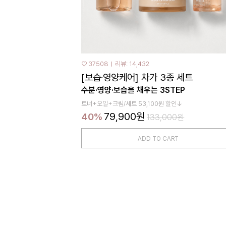
♡ 37508
리뷰: 14,432
[보습·영양케어] 차가 3종 세트
수분·영양·보습을 채우는 3STEP
토너+오일+크림/세트 53,100원 할인↓
79,900원
40%
133,000원
ADD TO CART