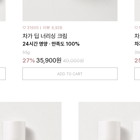
♡ 31605
리뷰: 6,928
♡ 
차가 딥 너리싱 크림
차
24시간 영양 · 만족도 100%
차
55g
30
35,900원
27%
2
49,000원
ADD TO CART