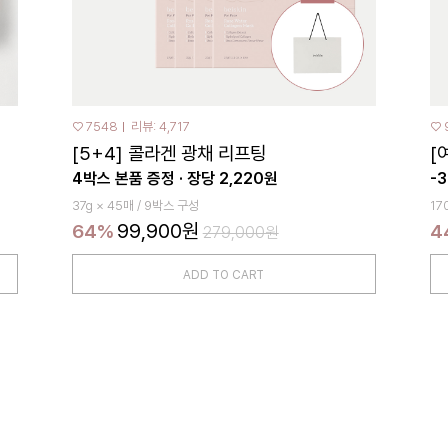
♡ 7548
리뷰: 4,717
♡ 
[5+4] 콜라겐 광채 리프팅
[
4박스 본품 증정 · 장당 2,220원
-
37g × 45매 / 9박스 구성
17
99,900원
64%
4
279,000원
ADD TO CART