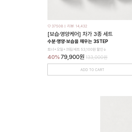
♡ 37508
리뷰: 14,432
[보습·영양케어] 차가 3종 세트
수분·영양·보습을 채우는 3STEP
토너+오일+크림/세트 53,100원 할인↓
79,900원
40%
133,000원
ADD TO CART