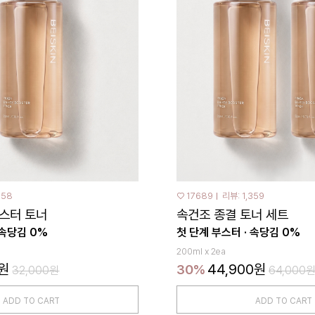
158
♡ 17689
리뷰: 1,359
부스터 토너
속건조 종결 토너 세트
 속당김 0%
첫 단계 부스터 · 속당김 0%
200ml x 2ea
0원
44,900원
30%
32,000원
64,000
ADD TO CART
ADD TO CART