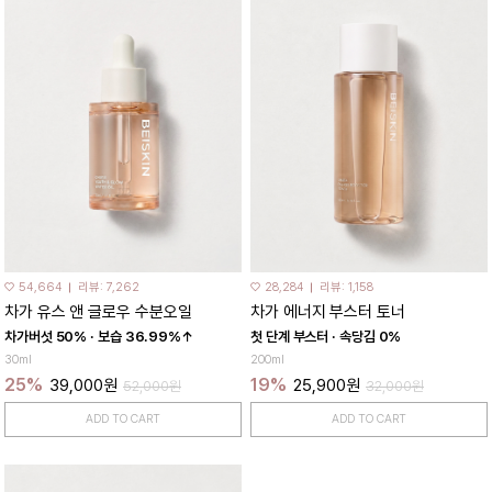
♡ 54,664
리뷰: 7,262
♡ 28,284
리뷰: 1,158
차가 유스 앤 글로우 수분오일
차가 에너지 부스터 토너
차가버섯 50% · 보습 36.99%↑
첫 단계 부스터 · 속당김 0%
30ml
200ml
25%
19%
39,000원
25,900원
52,000원
32,000원
ADD TO CART
ADD TO CART