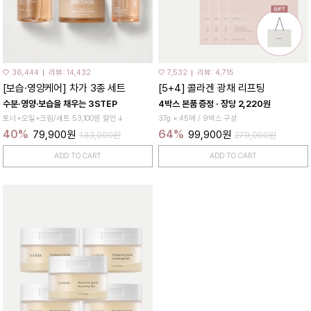
♡ 36,444
리뷰: 14,432
♡ 7,532
리뷰: 4,715
[보습·영양케어] 차가 3종 세트
[5+4] 콜라겐 광채 리프팅
수분·영양·보습을 채우는 3STEP
4박스 본품 증정 · 장당 2,220원
토너+오일+크림/세트 53,100원 할인↓
37g × 45매 / 9박스 구성
40%
64%
79,900원
99,900원
133,000원
279,000원
ADD TO CART
ADD TO CART