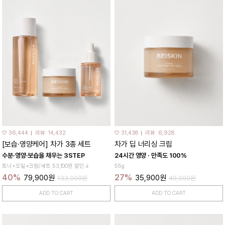
♡ 36,444
리뷰: 14,432
♡ 31,438
리뷰: 6,928
[보습·영양케어] 차가 3종 세트
차가 딥 너리싱 크림
수분·영양·보습을 채우는 3STEP
24시간 영양 · 만족도 100%
토너+오일+크림/세트 53,100원 할인↓
55g
40%
27%
79,900원
35,900원
133,000원
49,000원
ADD TO CART
ADD TO CART