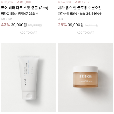
♡ 31,262
리뷰: 5,166
♡ 54,664
리뷰: 7,262
퓨어 비타 다크 스팟 앰플 (3ea)
차가 유스 앤 글로우 수분오일
비타C15% · 광채47.23%↑
차가버섯 50% · 보습 36.99%↑
10g x 3ea
30ml
43%
25%
39,000원
39,000원
69,000원
52,000원
ADD TO CART
ADD TO CART