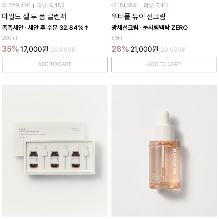
♡ 329,420
리뷰: 8,453
♡ 151,059
리뷰: 7,414
마일드 젤 투 폼 클렌저
워터풀 듀이 선크림
촉촉세안 · 세안 후 수분 32.84%↑
광채선크림 · 눈시림백탁 ZERO
200ml
50ml
35%
28%
17,000원
21,000원
26,000원
29,000원
ADD TO CART
ADD TO CART