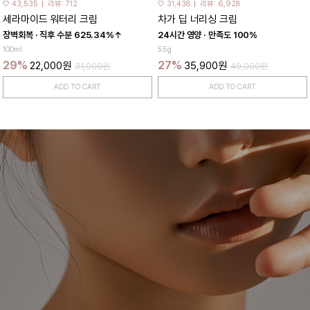
♡ 43,535
리뷰: 712
♡ 31,438
리뷰: 6,928
세라마이드 워터리 크림
차가 딥 너리싱 크림
장벽회복 · 직후 수분 625.34%↑
24시간 영양 · 만족도 100%
100ml
55g
29%
27%
22,000원
35,900원
31,000원
49,000원
ADD TO CART
ADD TO CART