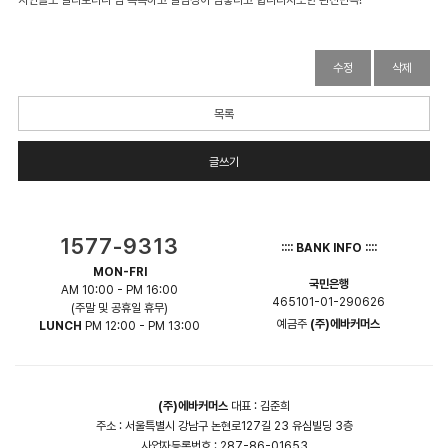
지인들도 발라보더니 넘 촉촉하고 발림성이 넘좋다고 합니다저또한 완전만족!
수정
삭제
목록
글쓰기
1577-9313
:::: BANK INFO ::::
MON-FRI
국민은행
AM 10:00 - PM 16:00
465101-01-290626
(주말 및 공휴일 휴무)
예금주
(주)에바커머스
LUNCH
PM 12:00 - PM 13:00
(주)에바커머스
대표 : 김준희
주소 : 서울특별시 강남구 논현로127길 23 유심빌딩 3층
사업자등록번호 : 287-86-01653