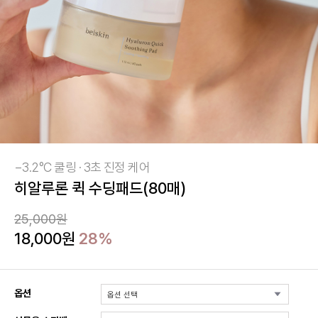
−3.2°C 쿨링 · 3초 진정 케어
히알루론 퀵 수딩패드(80매)
25,000원
18,000원
28%
옵션