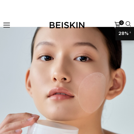
0
28%