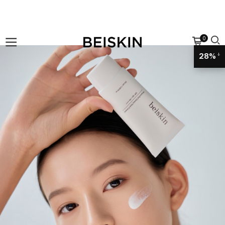
0
28%