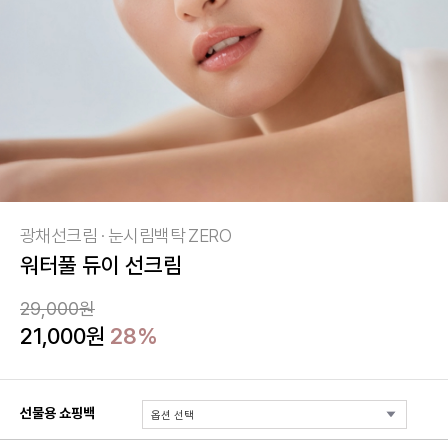
광채선크림 · 눈시림백탁 ZERO
워터풀 듀이 선크림
29,000원
21,000원
28%
선물용 쇼핑백