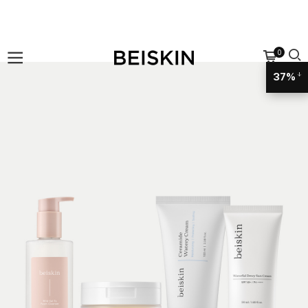
0
37%