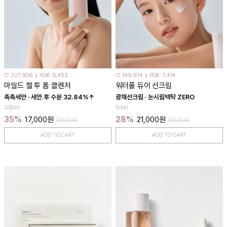
♡ 327,906
리뷰: 8,453
♡ 149,614
리뷰: 7,414
마일드 젤 투 폼 클렌저
워터풀 듀이 선크림
촉촉세안 · 세안 후 수분 32.84%↑
광채선크림 · 눈시림백탁 ZERO
200ml
50ml
35%
28%
17,000원
21,000원
26,000
29,000
ADD TO CART
ADD TO CART