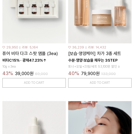
♡ 29,950
리뷰: 5,164
♡ 36,239
리뷰: 14,432
퓨어 비타 다크 스팟 앰플 (3ea)
[보습·영양케어] 차가 3종 세트
비타C15% · 광채47.23%↑
수분·영양·보습을 채우는 3STEP
10g x 3ea
토너+오일+크림/세트 53,100원 할인↓
43%
40%
39,000원
79,900원
69,000
133,000
ADD TO CART
ADD TO CART