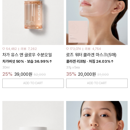
♡ 54,482
리뷰: 7,262
♡ 173,074
리뷰: 4,754
차가 유스 앤 글로우 수분오일
로즈 워터 콜라겐 마스크(5매)
차가버섯 50% · 보습 36.99%↑
콜라겐 리프팅 · 처짐 24.03%↑
30ml
37g x 5ea
25%
35%
39,000원
20,000원
52,000
31,000
ADD TO CART
ADD TO CART