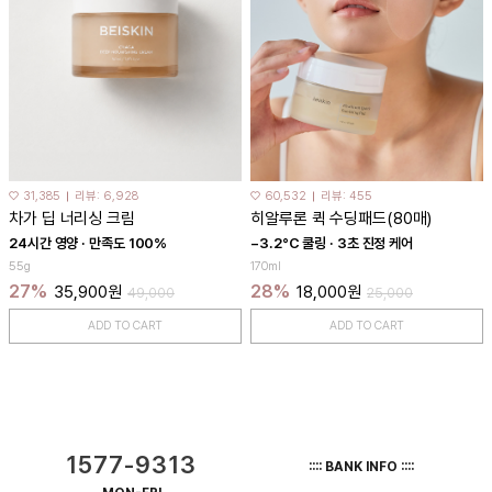
♡ 31,385
리뷰: 6,928
♡ 60,532
리뷰: 455
차가 딥 너리싱 크림
히알루론 퀵 수딩패드(80매)
24시간 영양 · 만족도 100%
−3.2°C 쿨링 · 3초 진정 케어
55g
170ml
27%
28%
35,900원
18,000원
49,000
25,000
ADD TO CART
ADD TO CART
1577-9313
:::: BANK INFO ::::